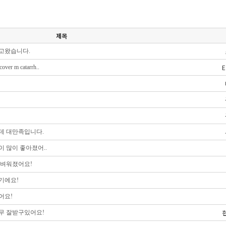
제목
고왔습니다.
Е
over m catarrh..
데 대만족입니다.
 많이 좋아졌어..
가벼워졌어요!
기에요!
어요!
무 잘받구있어요!