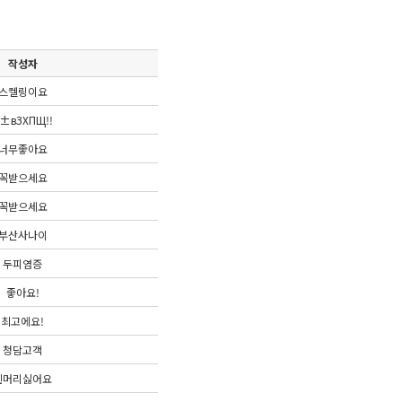
작성자
스켈링이요
±вЗХПЩ!!
너무좋아요
꼭받으세요
꼭받으세요
부산사나이
두피염증
좋아요!
최고에요!
청담고객
흰머리싫어요