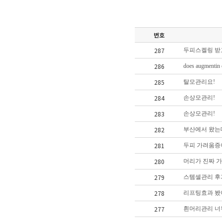
번호
287
두피스켈링 받
286
does augmentin c
285
탈모관리요!
284
손상모관리!
283
손상모관리!
282
부산에서 왔는
281
두피 가려움증이
280
머리가 진짜 
279
스템셀관리 후
278
리프팅효과 봤
277
흰머리관리 너