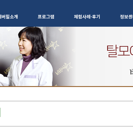
베버힐소개
프로그램
체험사례·후기
정보센