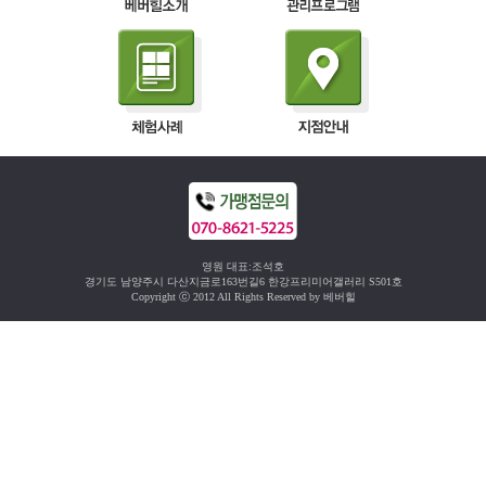
영원 대표:조석호
경기도 남양주시 다산지금로163번길6 한강프리미어갤러리 S501호
Copyright ⓒ 2012 All Rights Reserved by 베버힐