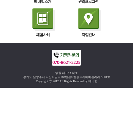
영원 대표:조석호
경기도 남양주시 다산지금로163번길6 한강프리미어갤러리 S501호
Copyright ⓒ 2012 All Rights Reserved by 베버힐