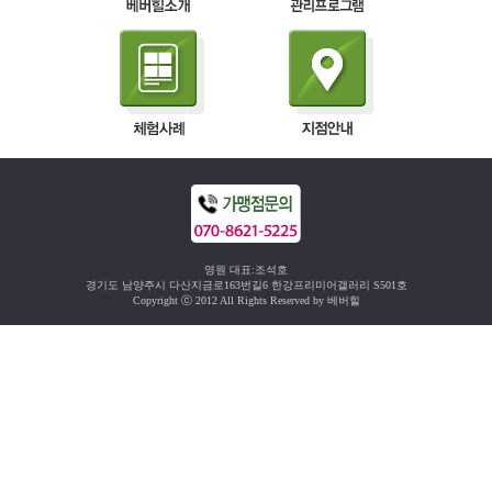
영원 대표:조석호
경기도 남양주시 다산지금로163번길6 한강프리미어갤러리 S501호
Copyright ⓒ 2012 All Rights Reserved by 베버힐