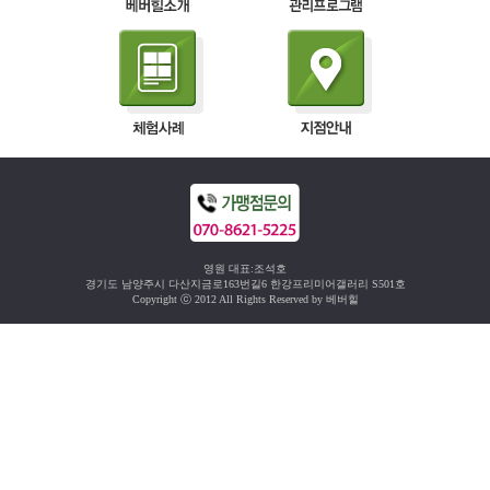
영원 대표:조석호
경기도 남양주시 다산지금로163번길6 한강프리미어갤러리 S501호
Copyright ⓒ 2012 All Rights Reserved by 베버힐