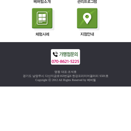
영원 대표:조석호
경기도 남양주시 다산지금로163번길6 한강프리미어갤러리 S501호
Copyright ⓒ 2012 All Rights Reserved by 베버힐