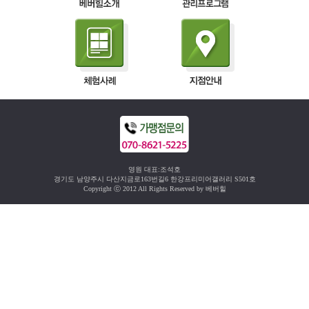
영원 대표:조석호
경기도 남양주시 다산지금로163번길6 한강프리미어갤러리 S501호
Copyright ⓒ 2012 All Rights Reserved by 베버힐