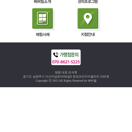
영원 대표:조석호
경기도 남양주시 다산지금로163번길6 한강프리미어갤러리 S501호
Copyright ⓒ 2012 All Rights Reserved by 베버힐